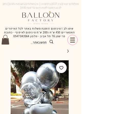
משלוחים יוצאים בין 10-17 בימים א-ו | אין משלוחים בשבתות וחגים | ניתן
לבצע הזמנה לאותו היום עד שעה 14:00
שימו לב ! מינימום הזמנת משלוח באתר לכל האיזורים
האפשריים 450 ש״ח ו200 ש״ח מינימום לאיסוף - כתובת
פרישמן 76 תל אביב - טלפון
0547043564