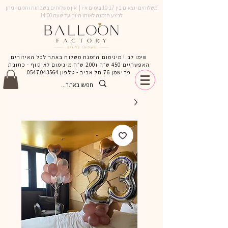
משלוחים יוצאים בין 10-17 בימים א-ו | אין משלוחים בשבתות וחגים | ניתן
לבצע הזמנה לאותו היום עד שעה 14:00
שימו לב ! מינימום הזמנת משלוח באתר לכל האיזורים
האפשריים 450 ש״ח ו200 ש״ח מינימום לאיסוף - כתובת
פרישמן 76 תל אביב - טלפון
0547043564