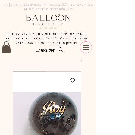
משלוחים יוצאים בין 10-17 בימים א-ו | אין משלוחים בשבתות וחגים | ניתן
לבצע הזמנה לאותו היום עד שעה 14:00
שימו לב ! מינימום הזמנת משלוח באתר לכל האיזורים
האפשריים 450 ש״ח ו200 ש״ח מינימום לאיסוף - כתובת
פרישמן 76 תל אביב - טלפון
0547043564