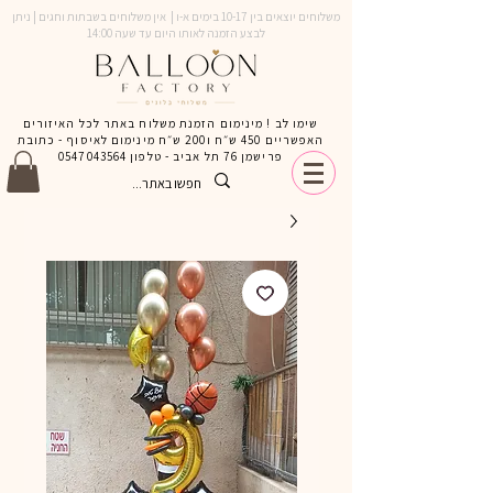
משלוחים יוצאים בין 10-17 בימים א-ו | אין משלוחים בשבתות וחגים | ניתן
לבצע הזמנה לאותו היום עד שעה 14:00
שימו לב ! מינימום הזמנת משלוח באתר לכל האיזורים
האפשריים 450 ש״ח ו200 ש״ח מינימום לאיסוף - כתובת
פרישמן 76 תל אביב - טלפון
0547043564