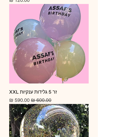
זר 5 גלידות ענקיות XXL
מחיר רגיל
מחיר מבצע