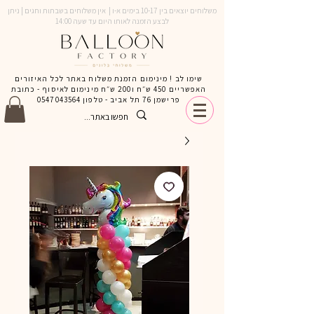
משלוחים יוצאים בין 10-17 בימים א-ו | אין משלוחים בשבתות וחגים | ניתן
לבצע הזמנה לאותו היום עד שעה 14:00
שימו לב ! מינימום הזמנת משלוח באתר לכל האיזורים
האפשריים 450 ש״ח ו200 ש״ח מינימום לאיסוף - כתובת
פרישמן 76 תל אביב - טלפון
0547043564