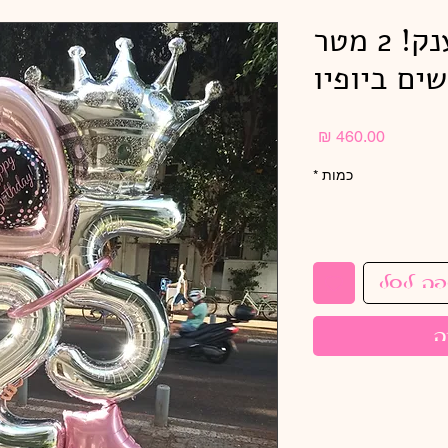
סטנד בלונים ענק! 2 מטר
ים ביופיו
מחיר
כמות
*
פה לסל
ה