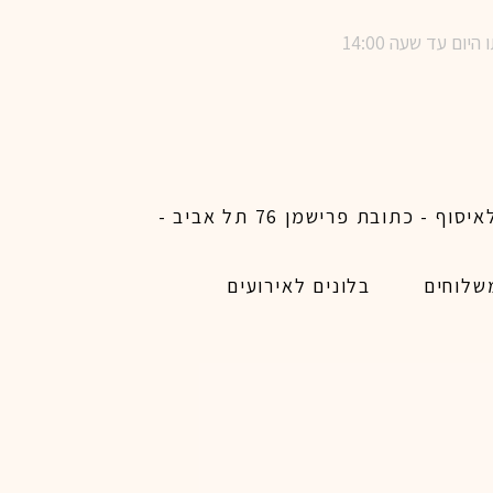
שימו לב ! מינימום הזמנת משלוח באתר לכל האיזורים האפשריים 450 ש״ח ו200 ש״ח מינימום לאיסוף - כתובת פרישמן 76 תל אביב -
שלוחים
בלונים לאירועים