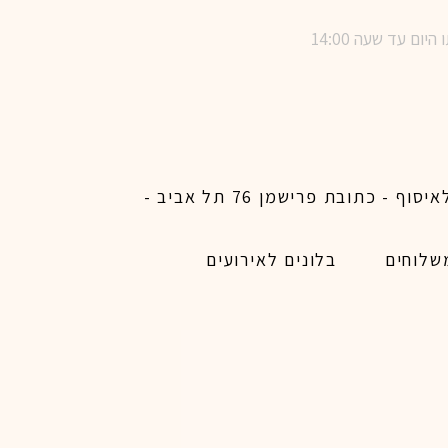
שימו לב ! מינימום הזמנת משלוח באתר לכל האיזורים האפשריים 450 ש״ח ו200 ש״ח מינימום לאיסוף - כתובת פרישמן 76 תל אביב -
שלוחים
בלונים לאירועים