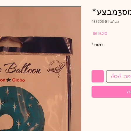
ע*
מק"ט: 433203-01
מחיר
כמות
*
פה לסל
ה