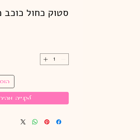
סטוק כחול כוכב מס3מבצ
הוס
לקנייה מהיר