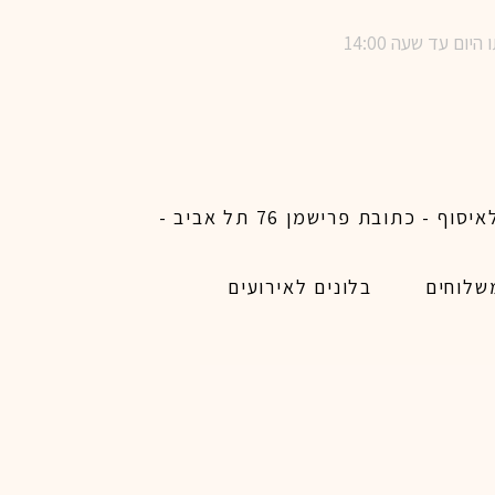
שימו לב ! מינימום הזמנת משלוח באתר לכל האיזורים האפשריים 450 ש״ח ו200 ש״ח מינימום לאיסוף - כתובת פרישמן 76 תל אביב -
שלוחים
בלונים לאירועים