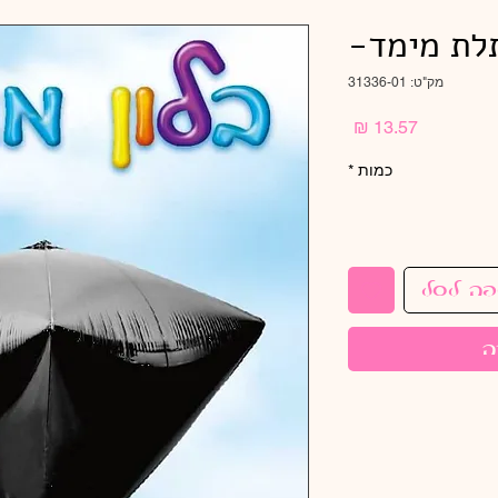
לת מימד-
מק"ט: 31336-01
מחיר
כמות
*
פה לסל
ה