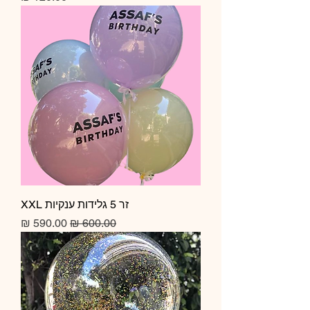
זר 5 גלידות ענקיות XXL
מחיר רגיל
מחיר מבצע