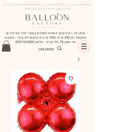
משלוחים יוצאים בין 10-17 בימים א-ו | אין משלוחים בשבתות וחגים | ניתן
לבצע הזמנה לאותו היום עד שעה 14:00
שימו לב ! מינימום הזמנת משלוח באתר לכל האיזורים
האפשריים 450 ש״ח ו200 ש״ח מינימום לאיסוף - כתובת
פרישמן 76 תל אביב - טלפון
0547043564