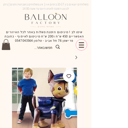
משלוחים יוצאים בין 10-17 בימים א-ו | אין משלוחים בשבתות וחגים | ניתן
לבצע הזמנה לאותו היום עד שעה 14:00
שימו לב ! מינימום הזמנת משלוח באתר לכל האיזורים
האפשריים 450 ש״ח ו200 ש״ח מינימום לאיסוף - כתובת
פרישמן 76 תל אביב - טלפון
0547043564