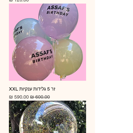
זר 5 גלידות ענקיות XXL
מחיר רגיל
מחיר מבצע