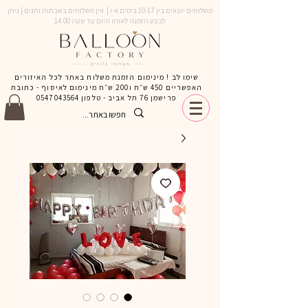
משלוחים יוצאים בין 10-17 בימים א-ו | אין משלוחים בשבתות וחגים | ניתן
לבצע הזמנה לאותו היום עד שעה 14:00
שימו לב ! מינימום הזמנת משלוח באתר לכל האיזורים
האפשריים 450 ש״ח ו200 ש״ח מינימום לאיסוף - כתובת
פרישמן 76 תל אביב - טלפון
0547043564