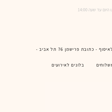
שימו לב ! מינימום הזמנת משלוח באתר לכל האיזורים האפשריים 450 ש״ח ו200 ש״ח מינימום לאיסוף - כתובת פרישמן 76 תל אביב -
שלוחים
בלונים לאירועים