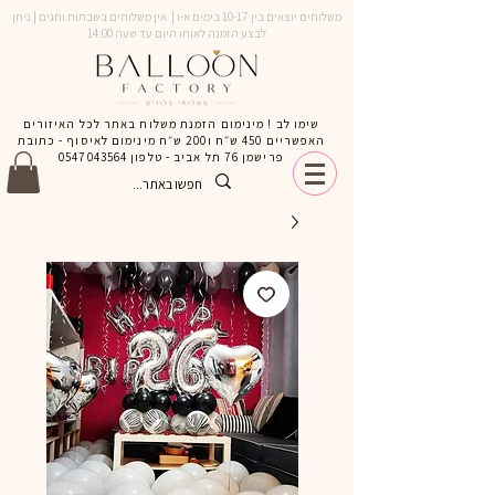
משלוחים יוצאים בין 10-17 בימים א-ו | אין משלוחים בשבתות וחגים | ניתן
לבצע הזמנה לאותו היום עד שעה 14:00
שימו לב ! מינימום הזמנת משלוח באתר לכל האיזורים
האפשריים 450 ש״ח ו200 ש״ח מינימום לאיסוף - כתובת
פרישמן 76 תל אביב - טלפון
0547043564