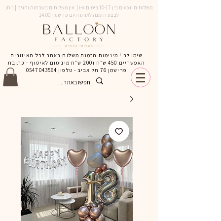
משלוחים יוצאים בין 10-17 בימים א-ו | אין משלוחים בשבתות וחגים | ניתן
לבצע הזמנה לאותו היום עד שעה 14:00
שימו לב ! מינימום הזמנת משלוח באתר לכל האיזורים
האפשריים 450 ש״ח ו200 ש״ח מינימום לאיסוף - כתובת
פרישמן 76 תל אביב - טלפון
0547043564