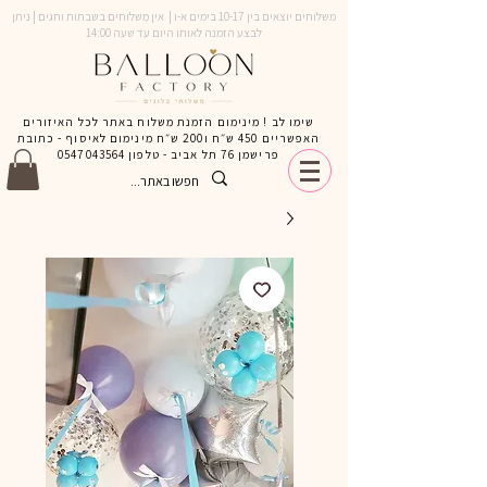
משלוחים יוצאים בין 10-17 בימים א-ו | אין משלוחים בשבתות וחגים | ניתן
לבצע הזמנה לאותו היום עד שעה 14:00
שימו לב ! מינימום הזמנת משלוח באתר לכל האיזורים
האפשריים 450 ש״ח ו200 ש״ח מינימום לאיסוף - כתובת
פרישמן 76 תל אביב - טלפון
0547043564