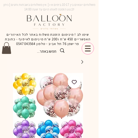
משלוחים יוצאים בין 10-17 בימים א-ו | אין משלוחים בשבתות וחגים | ניתן
לבצע הזמנה לאותו היום עד שעה 14:00
שימו לב ! מינימום הזמנת משלוח באתר לכל האיזורים
האפשריים 450 ש״ח ו200 ש״ח מינימום לאיסוף - כתובת
פרישמן 76 תל אביב - טלפון
0547043564