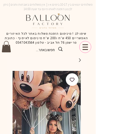
משלוחים יוצאים בין 10-17 בימים א-ו | אין משלוחים בשבתות וחגים | ניתן
לבצע הזמנה לאותו היום עד שעה 14:00
שימו לב ! מינימום הזמנת משלוח באתר לכל האיזורים
האפשריים 450 ש״ח ו200 ש״ח מינימום לאיסוף - כתובת
פרישמן 76 תל אביב - טלפון
0547043564