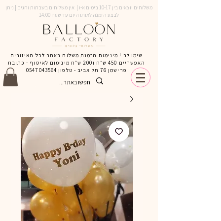
משלוחים יוצאים בין 10-17 בימים א-ו | אין משלוחים בשבתות וחגים | ניתן
לבצע הזמנה לאותו היום עד שעה 14:00
שימו לב ! מינימום הזמנת משלוח באתר לכל האיזורים
האפשריים 450 ש״ח ו200 ש״ח מינימום לאיסוף - כתובת
פרישמן 76 תל אביב - טלפון
0547043564