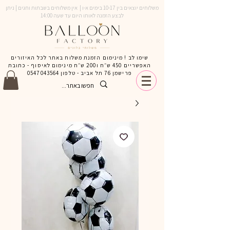
משלוחים יוצאים בין 10-17 בימים א-ו | אין משלוחים בשבתות וחגים | ניתן
לבצע הזמנה לאותו היום עד שעה 14:00
שימו לב ! מינימום הזמנת משלוח באתר לכל האיזורים
האפשריים 450 ש״ח ו200 ש״ח מינימום לאיסוף - כתובת
פרישמן 76 תל אביב - טלפון
0547043564