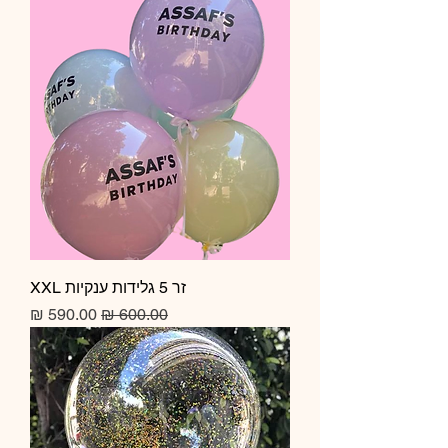
זר 5 גלידות ענקיות XXL
מחיר רגיל
מחיר מבצע