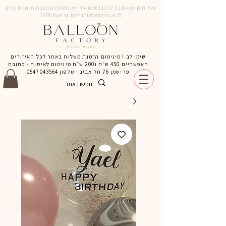
משלוחים יוצאים בין 10-17 בימים א-ו | אין משלוחים בשבתות וחגים | ניתן
לבצע הזמנה לאותו היום עד שעה 14:00
שימו לב ! מינימום הזמנת משלוח באתר לכל האיזורים
האפשריים 450 ש״ח ו200 ש״ח מינימום לאיסוף - כתובת
פרישמן 76 תל אביב - טלפון
0547043564