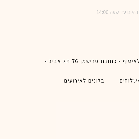
שימו לב ! מינימום הזמנת משלוח באתר לכל האיזורים האפשריים 450 ש״ח ו200 ש״ח מינימום לאיסוף - כתובת פרישמן 76 תל אביב -
שלוחים
בלונים לאירועים