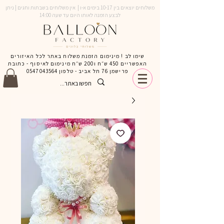
משלוחים יוצאים בין 10-17 בימים א-ו | אין משלוחים בשבתות וחגים | ניתן
לבצע הזמנה לאותו היום עד שעה 14:00
שימו לב ! מינימום הזמנת משלוח באתר לכל האיזורים
האפשריים 450 ש״ח ו200 ש״ח מינימום לאיסוף - כתובת
פרישמן 76 תל אביב - טלפון
0547043564