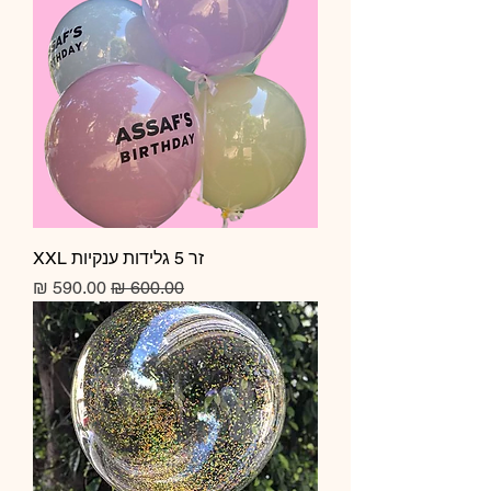
זר 5 גלידות ענקיות XXL
מחיר רגיל
מחיר מבצע