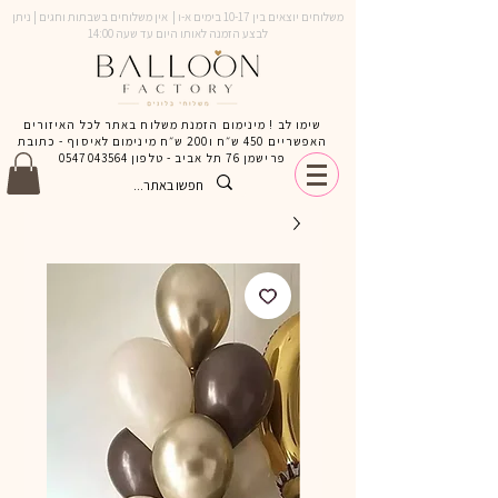
משלוחים יוצאים בין 10-17 בימים א-ו | אין משלוחים בשבתות וחגים | ניתן
לבצע הזמנה לאותו היום עד שעה 14:00
שימו לב ! מינימום הזמנת משלוח באתר לכל האיזורים
האפשריים 450 ש״ח ו200 ש״ח מינימום לאיסוף - כתובת
פרישמן 76 תל אביב - טלפון
0547043564