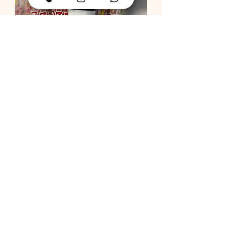
תותח קונפטי
מחיר