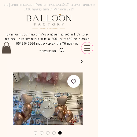
משלוחים יוצאים בין 10-17 בימים א-ו | אין משלוחים בשבתות וחגים | ניתן
לבצע הזמנה לאותו היום עד שעה 14:00
שימו לב ! מינימום הזמנת משלוח באתר לכל האיזורים
האפשריים 450 ש״ח ו200 ש״ח מינימום לאיסוף - כתובת
פרישמן 76 תל אביב - טלפון
0547043564