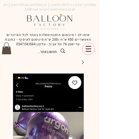
משלוחים יוצאים בין 10-17 בימים א-ו | אין משלוחים בשבתות וחגים | ניתן
לבצע הזמנה לאותו היום עד שעה 14:00
שימו לב ! מינימום הזמנת משלוח באתר לכל האיזורים
האפשריים 450 ש״ח ו200 ש״ח מינימום לאיסוף - כתובת
פרישמן 76 תל אביב - טלפון
0547043564