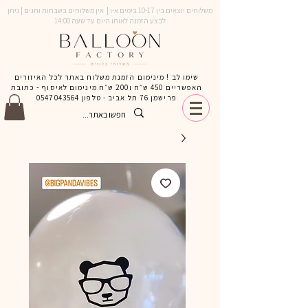
משלוחים יוצאים בין 10-17 בימים א-ו | אין משלוחים בשבתות וחגים | ניתן
לבצע הזמנה לאותו היום עד שעה 14:00
שימו לב ! מינימום הזמנת משלוח באתר לכל האיזורים
האפשריים 450 ש״ח ו200 ש״ח מינימום לאיסוף - כתובת
פרישמן 76 תל אביב - טלפון
0547043564