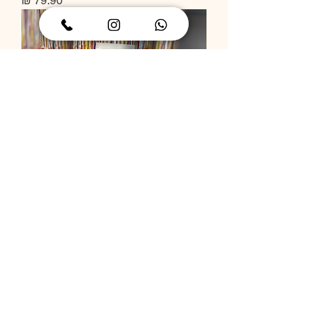
תותח קונפטי
מחיר