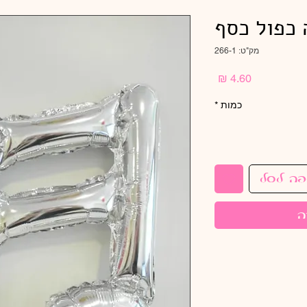
ה כפול כסף
מק"ט: 266-1
מחיר
כמות
*
פה לסל
ה