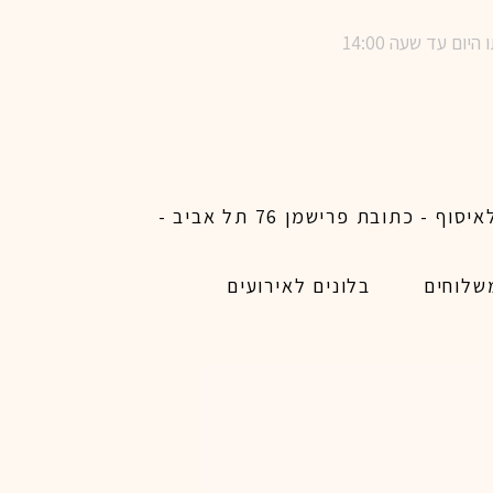
שימו לב ! מינימום הזמנת משלוח באתר לכל האיזורים האפשריים 450 ש״ח ו200 ש״ח מינימום לאיסוף - כתובת פרישמן 76 תל אביב -
שלוחים
בלונים לאירועים