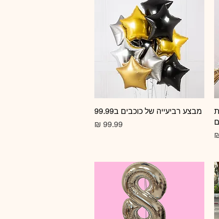
ת
תצוגה מהירה
מבצע רביעייה של כוכבים ב99.99
ם
מחיר