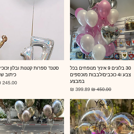
תצוגה מהירה
30 בלונים 9 אינץ' מנופחים בכל
תצוגה מהירה
סטנד ספרות קטנות ובלון זכוכי
צבע ו4 כוכבים/לבבות מוכספים
כיתוב ש
במבצע
מחיר
מחיר רגיל
מחיר מבצע