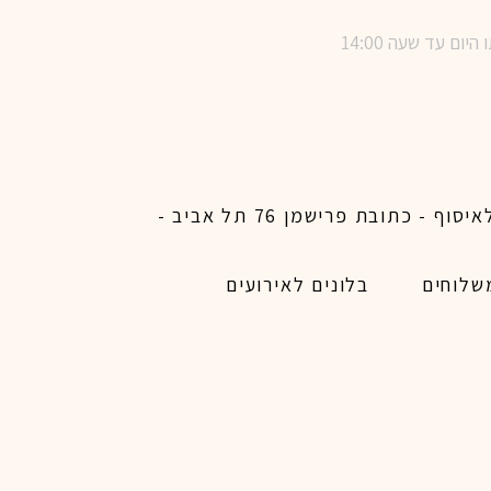
שימו לב ! מינימום הזמנת משלוח באתר לכל האיזורים האפשריים 450 ש״ח ו200 ש״ח מינימום לאיסוף - כתובת פרישמן 76 תל אביב -
שלוחים
בלונים לאירועים