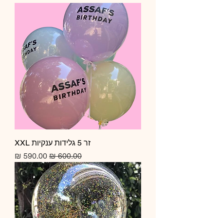
זר 5 גלידות ענקיות XXL
מחיר רגיל
מחיר מבצע