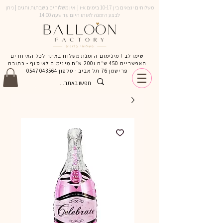
משלוחים יוצאים בין 10-17 בימים א-ו | אין משלוחים בשבתות וחגים | ניתן
לבצע הזמנה לאותו היום עד שעה 14:00
שימו לב ! מינימום הזמנת משלוח באתר לכל האיזורים
האפשריים 450 ש״ח ו200 ש״ח מינימום לאיסוף - כתובת
פרישמן 76 תל אביב - טלפון
0547043564