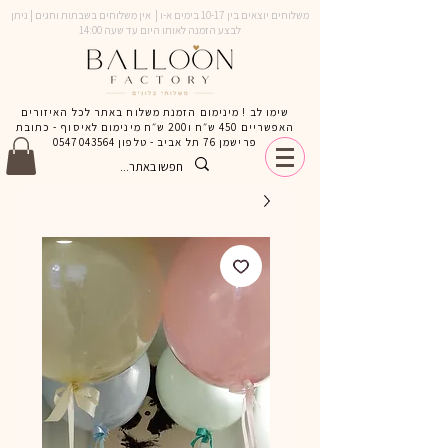
משלוחים יוצאים בין 10-17 בימים א-ו | אין משלוחים בשבתות וחגים | ניתן
לבצע הזמנה לאותו היום עד שעה 14:00
שימו לב ! מינימום הזמנת משלוח באתר לכל האיזורים
האפשריים 450 ש״ח ו200 ש״ח מינימום לאיסוף - כתובת
פרישמן 76 תל אביב - טלפון
0547043564