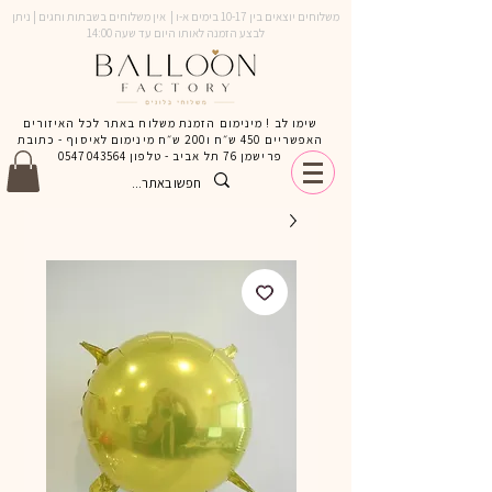
משלוחים יוצאים בין 10-17 בימים א-ו | אין משלוחים בשבתות וחגים | ניתן
לבצע הזמנה לאותו היום עד שעה 14:00
שימו לב ! מינימום הזמנת משלוח באתר לכל האיזורים
האפשריים 450 ש״ח ו200 ש״ח מינימום לאיסוף - כתובת
פרישמן 76 תל אביב - טלפון
0547043564