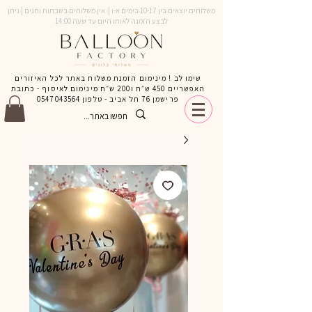
משלוחים יוצאים בין 10-17 בימים א-ו | אין משלוחים בשבתות וחגים | ניתן
לבצע הזמנה לאותו היום עד שעה 14:00
שימו לב ! מינימום הזמנת משלוח באתר לכל האיזורים
האפשריים 450 ש״ח ו200 ש״ח מינימום לאיסוף - כתובת
פרישמן 76 תל אביב - טלפון
0547043564