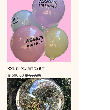
זר 5 גלידות ענקיות XXL
מחיר רגיל
מחיר מבצע