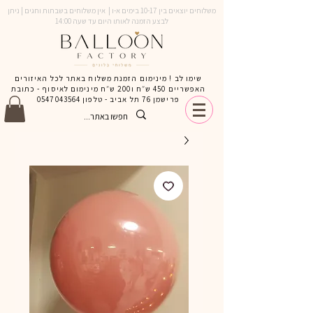
משלוחים יוצאים בין 10-17 בימים א-ו | אין משלוחים בשבתות וחגים | ניתן
לבצע הזמנה לאותו היום עד שעה 14:00
שימו לב ! מינימום הזמנת משלוח באתר לכל האיזורים
האפשריים 450 ש״ח ו200 ש״ח מינימום לאיסוף - כתובת
פרישמן 76 תל אביב - טלפון
0547043564