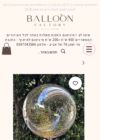
משלוחים יוצאים בין 10-17 בימים א-ו | אין משלוחים בשבתות וחגים | ניתן
לבצע הזמנה לאותו היום עד שעה 14:00
שימו לב ! מינימום הזמנת משלוח באתר לכל האיזורים
האפשריים 450 ש״ח ו200 ש״ח מינימום לאיסוף - כתובת
פרישמן 76 תל אביב - טלפון
0547043564