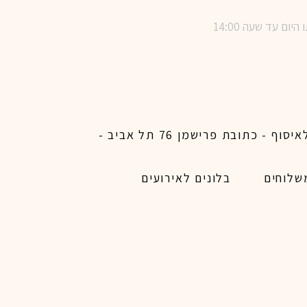
שימו לב ! מינימום הזמנת משלוח באתר לכל האיזורים האפשריים 450 ש״ח ו200 ש״ח מינימום לאיסוף - כתובת פרישמן 76 תל אביב -
שלוחים
בלונים לאירועים