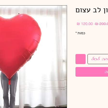
ן לב עצום
מחיר
מחיר
רגיל
מבצע
כמות
*
פה לסל
ה