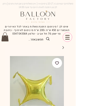
משלוחים יוצאים בין 10-17 בימים א-ו | אין משלוחים בשבתות וחגים | ניתן
לבצע הזמנה לאותו היום עד שעה 14:00
שימו לב ! מינימום הזמנת משלוח באתר לכל האיזורים
האפשריים 450 ש״ח ו200 ש״ח מינימום לאיסוף - כתובת
פרישמן 76 תל אביב - טלפון
0547043564