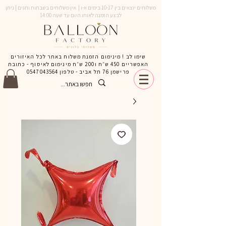
משלוחים יוצאים בין 10-17 בימים א-ו | אין משלוחים בשבתות וחגים | ניתן
לבצע הזמנה לאותו היום עד שעה 14:00
שימו לב ! מינימום הזמנת משלוח באתר לכל האיזורים
האפשריים 450 ש״ח ו200 ש״ח מינימום לאיסוף - כתובת
פרישמן 76 תל אביב - טלפון
0547043564