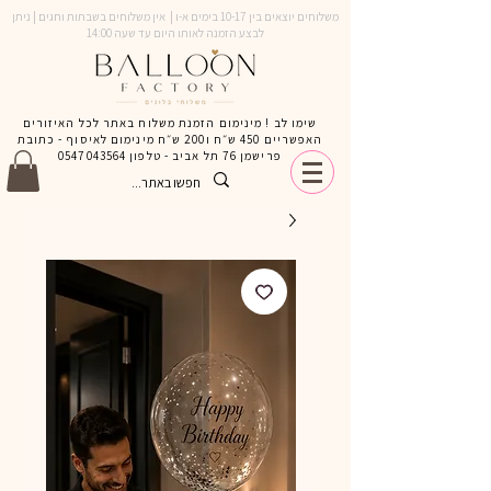
משלוחים יוצאים בין 10-17 בימים א-ו | אין משלוחים בשבתות וחגים | ניתן
לבצע הזמנה לאותו היום עד שעה 14:00
שימו לב ! מינימום הזמנת משלוח באתר לכל האיזורים
האפשריים 450 ש״ח ו200 ש״ח מינימום לאיסוף - כתובת
פרישמן 76 תל אביב - טלפון
0547043564