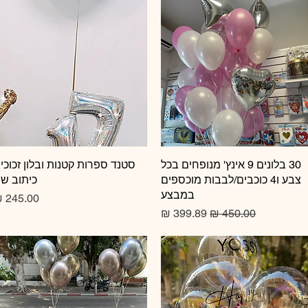
תצוגה מהירה
30 בלונים 9 אינץ' מנופחים בכל
תצוגה מהירה
סטנד ספרות קטנות ובלון זכוכי
צבע ו4 כוכבים/לבבות מוכספים
כיתוב ש
במבצע
מחיר
מחיר רגיל
מחיר מבצע