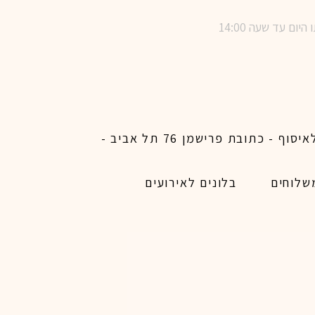
שימו לב ! מינימום הזמנת משלוח באתר לכל האיזורים האפשריים 450 ש״ח ו200 ש״ח מינימום לאיסוף - כתובת פרישמן 76 תל אביב -
שלוחים
בלונים לאירועים