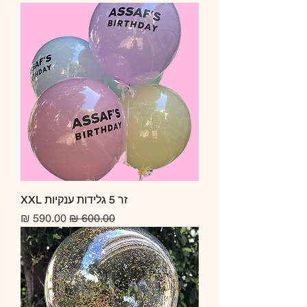
זר 5 גלידות ענקיות XXL
מחיר רגיל
מחיר מבצע