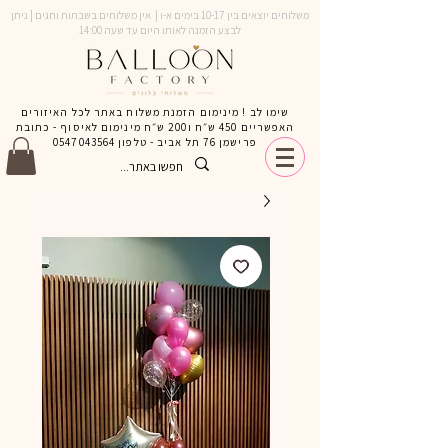
משלוחים יוצאים בין 10-17 בימים א-ו | אין משלוחים בשבתות וחגים | ניתן
לבצע הזמנה לאותו היום עד שעה 14:00
שימו לב ! מינימום הזמנת משלוח באתר לכל האיזורים
האפשריים 450 ש״ח ו200 ש״ח מינימום לאיסוף - כתובת
פרישמן 76 תל אביב - טלפון
0547043564