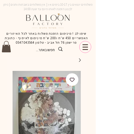
משלוחים יוצאים בין 10-17 בימים א-ו | אין משלוחים בשבתות וחגים | ניתן
לבצע הזמנה לאותו היום עד שעה 14:00
שימו לב ! מינימום הזמנת משלוח באתר לכל האיזורים
האפשריים 450 ש״ח ו200 ש״ח מינימום לאיסוף - כתובת
פרישמן 76 תל אביב - טלפון
0547043564