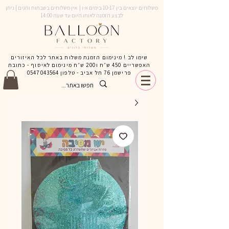
משלוחים יוצאים בין 10-17 בימים א-ו | אין משלוחים בשבתות וחגים | ניתן
לבצע הזמנה לאותו היום עד שעה 14:00
שימו לב ! מינימום הזמנת משלוח באתר לכל האיזורים
האפשריים 450 ש״ח ו200 ש״ח מינימום לאיסוף - כתובת
פרישמן 76 תל אביב - טלפון
0547043564