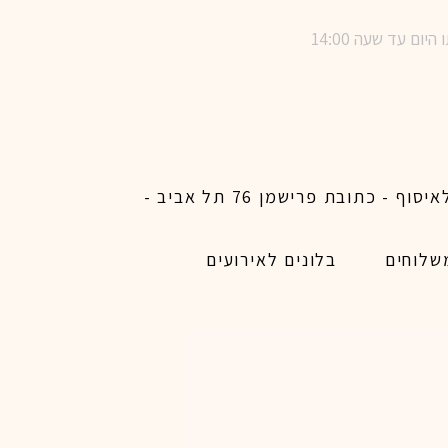
שימו לב ! מינימום הזמנת משלוח באתר לכל האיזורים האפשריים 450 ש״ח ו200 ש״ח מינימום לאיסוף - כתובת פרישמן 76 תל אביב -
שלוחים
בלונים לאירועים