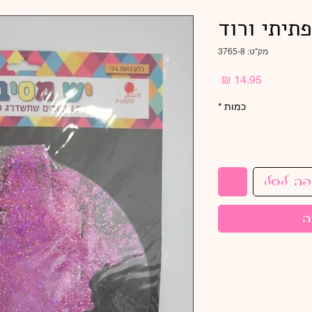
מק"ט: 3765-8
מחיר
כמות
*
פה לסל
ה