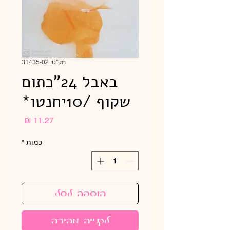
מק"ט: 31435-02
באבל 24"כתום
שקוף /10יחנטו*
מחיר
כמות
*
הוספה לסל
לקנייה מהירה