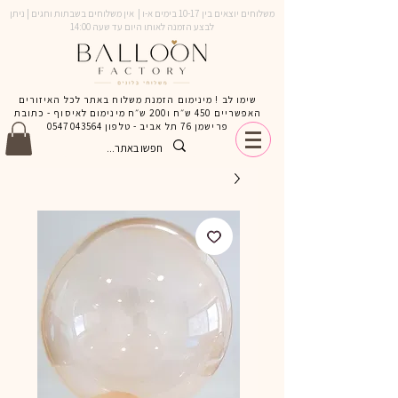
משלוחים יוצאים בין 10-17 בימים א-ו | אין משלוחים בשבתות וחגים | ניתן
לבצע הזמנה לאותו היום עד שעה 14:00
שימו לב ! מינימום הזמנת משלוח באתר לכל האיזורים
האפשריים 450 ש״ח ו200 ש״ח מינימום לאיסוף - כתובת
פרישמן 76 תל אביב - טלפון
0547043564