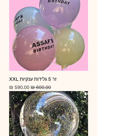
זר 5 גלידות ענקיות XXL
מחיר רגיל
מחיר מבצע