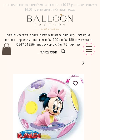
משלוחים יוצאים בין 10-17 בימים א-ו | אין משלוחים בשבתות וחגים | ניתן
לבצע הזמנה לאותו היום עד שעה 14:00
שימו לב ! מינימום הזמנת משלוח באתר לכל האיזורים
האפשריים 450 ש״ח ו200 ש״ח מינימום לאיסוף - כתובת
פרישמן 76 תל אביב - טלפון
0547043564