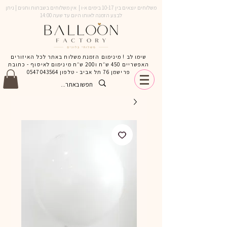
משלוחים יוצאים בין 10-17 בימים א-ו | אין משלוחים בשבתות וחגים | ניתן
לבצע הזמנה לאותו היום עד שעה 14:00
שימו לב ! מינימום הזמנת משלוח באתר לכל האיזורים
האפשריים 450 ש״ח ו200 ש״ח מינימום לאיסוף - כתובת
פרישמן 76 תל אביב - טלפון
0547043564