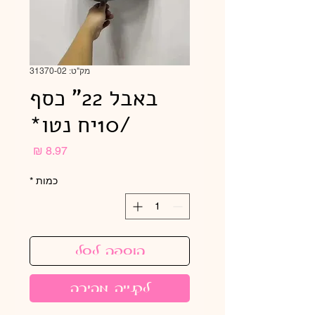
מק"ט: 31370-02
באבל 22" כסף
/10יח נטו*
מחיר
כמות
*
הוספה לסל
לקנייה מהירה