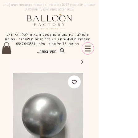
משלוחים יוצאים בין 10-17 בימים א-ו | אין משלוחים בשבתות וחגים | ניתן
לבצע הזמנה לאותו היום עד שעה 14:00
שימו לב ! מינימום הזמנת משלוח באתר לכל האיזורים
האפשריים 450 ש״ח ו200 ש״ח מינימום לאיסוף - כתובת
פרישמן 76 תל אביב - טלפון
0547043564