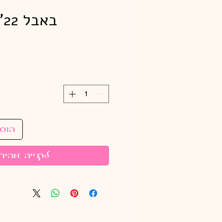
באבל 22" כסף נטו*
הוס
לקנייה מהיר