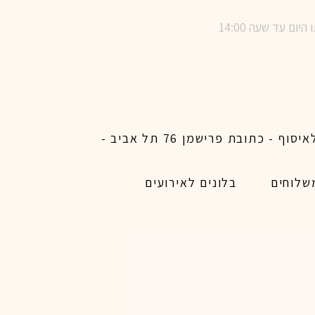
שימו לב ! מינימום הזמנת משלוח באתר לכל האיזורים האפשריים 450 ש״ח ו200 ש״ח מינימום לאיסוף - כתובת פרישמן 76 תל אביב -
שלוחים
בלונים לאירועים