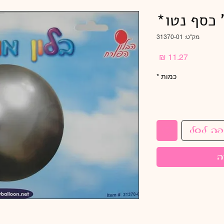
מק"ט: 31370-01
מחיר
כמות
*
פה לסל
ה