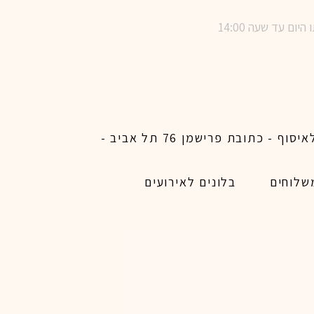
שימו לב ! מינימום הזמנת משלוח באתר לכל האיזורים האפשריים 450 ש״ח ו200 ש״ח מינימום לאיסוף - כתובת פרישמן 76 תל אביב -
שלוחים
בלונים לאירועים