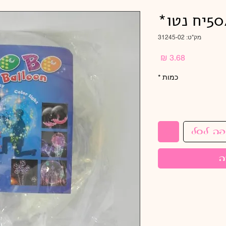
מק"ט: 31245-02
מחיר
כמות
*
פה לסל
ה