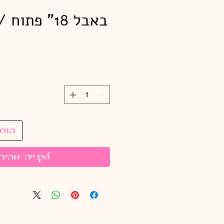
באבל 18" פתוח /50יח נטו*
הוס
לקנייה מהיר